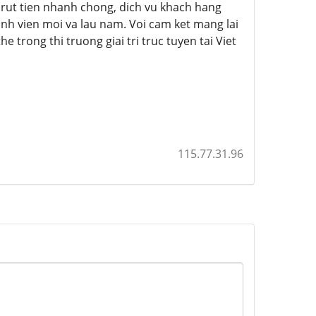
 rut tien nhanh chong, dich vu khach hang
h vien moi va lau nam. Voi cam ket mang lai
trong thi truong giai tri truc tuyen tai Viet
115.77.31.96