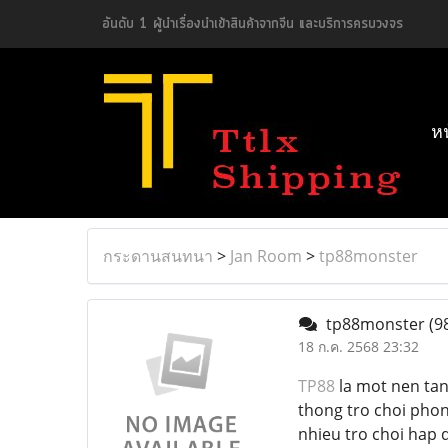
อันดับ 1 ผู้นำเรื่องนำเข้าสินค้าจากจีน และบริการครบวงจร
ห
กระดานสนทนา
>
Jan Room
>
tp88monster
tp88monster
(9
18 ก.ค. 2568 23:32
TP88
la mot nen tan
thong tro choi phon
nhieu tro choi hap 