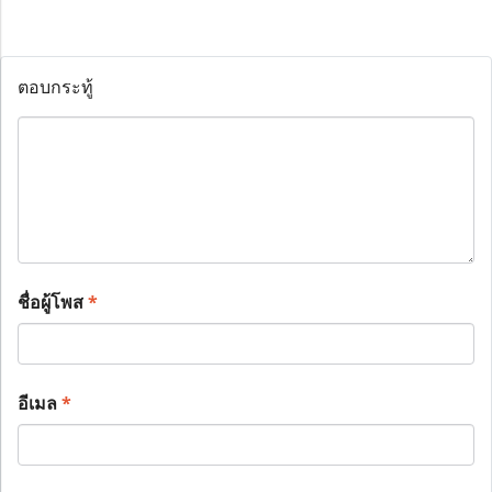
ตอบกระทู้
ชื่อผู้โพส
*
อีเมล
*