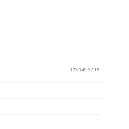
103.149.37.19