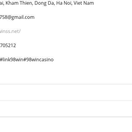
Dai, Kham Thien, Dong Da, Ha Noi, Viet Nam
2758@gmail.com
winss.net/
4705212
#link98win#98wincasino