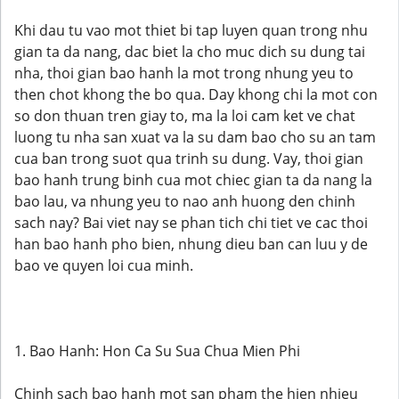
Khi dau tu vao mot thiet bi tap luyen quan trong nhu
gian ta da nang, dac biet la cho muc dich su dung tai
nha, thoi gian bao hanh la mot trong nhung yeu to
then chot khong the bo qua. Day khong chi la mot con
so don thuan tren giay to, ma la loi cam ket ve chat
luong tu nha san xuat va la su dam bao cho su an tam
cua ban trong suot qua trinh su dung. Vay, thoi gian
bao hanh trung binh cua mot chiec gian ta da nang la
bao lau, va nhung yeu to nao anh huong den chinh
sach nay? Bai viet nay se phan tich chi tiet ve cac thoi
han bao hanh pho bien, nhung dieu ban can luu y de
bao ve quyen loi cua minh.
1. Bao Hanh: Hon Ca Su Sua Chua Mien Phi
Chinh sach bao hanh mot san pham the hien nhieu