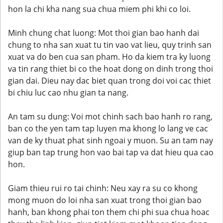
hon la chi kha nang sua chua miem phi khi co loi.
Minh chung chat luong: Mot thoi gian bao hanh dai
chung to nha san xuat tu tin vao vat lieu, quy trinh san
xuat va do ben cua san pham. Ho da kiem tra ky luong
va tin rang thiet bi co the hoat dong on dinh trong thoi
gian dai. Dieu nay dac biet quan trong doi voi cac thiet
bi chiu luc cao nhu gian ta nang.
An tam su dung: Voi mot chinh sach bao hanh ro rang,
ban co the yen tam tap luyen ma khong lo lang ve cac
van de ky thuat phat sinh ngoai y muon. Su an tam nay
giup ban tap trung hon vao bai tap va dat hieu qua cao
hon.
Giam thieu rui ro tai chinh: Neu xay ra su co khong
mong muon do loi nha san xuat trong thoi gian bao
hanh, ban khong phai ton them chi phi sua chua hoac