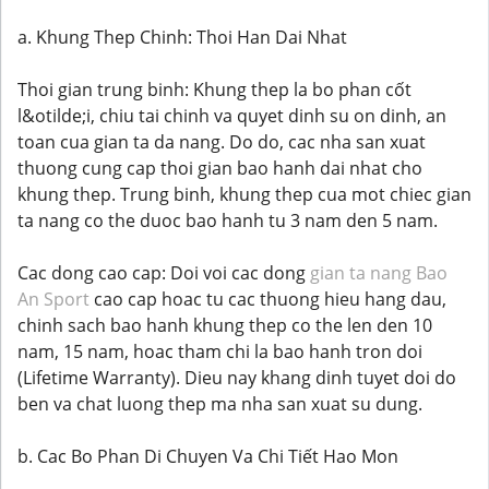
a. Khung Thep Chinh: Thoi Han Dai Nhat
Thoi gian trung binh: Khung thep la bo phan cốt
l&otilde;i, chiu tai chinh va quyet dinh su on dinh, an
toan cua gian ta da nang. Do do, cac nha san xuat
thuong cung cap thoi gian bao hanh dai nhat cho
khung thep. Trung binh, khung thep cua mot chiec gian
ta nang co the duoc bao hanh tu 3 nam den 5 nam.
Cac dong cao cap: Doi voi cac dong
gian ta nang Bao
An Sport
cao cap hoac tu cac thuong hieu hang dau,
chinh sach bao hanh khung thep co the len den 10
nam, 15 nam, hoac tham chi la bao hanh tron doi
(Lifetime Warranty). Dieu nay khang dinh tuyet doi do
ben va chat luong thep ma nha san xuat su dung.
b. Cac Bo Phan Di Chuyen Va Chi Tiết Hao Mon