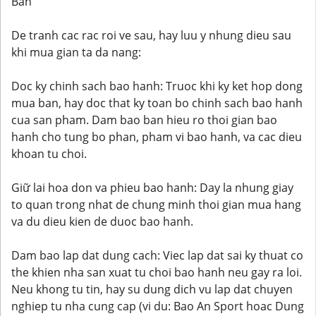
Ban
De tranh cac rac roi ve sau, hay luu y nhung dieu sau
khi mua gian ta da nang:
Doc ky chinh sach bao hanh: Truoc khi ky ket hop dong
mua ban, hay doc that ky toan bo chinh sach bao hanh
cua san pham. Dam bao ban hieu ro thoi gian bao
hanh cho tung bo phan, pham vi bao hanh, va cac dieu
khoan tu choi.
Giữ lai hoa don va phieu bao hanh: Day la nhung giay
to quan trong nhat de chung minh thoi gian mua hang
va du dieu kien de duoc bao hanh.
Dam bao lap dat dung cach: Viec lap dat sai ky thuat co
the khien nha san xuat tu choi bao hanh neu gay ra loi.
Neu khong tu tin, hay su dung dich vu lap dat chuyen
nghiep tu nha cung cap (vi du: Bao An Sport hoac Dung