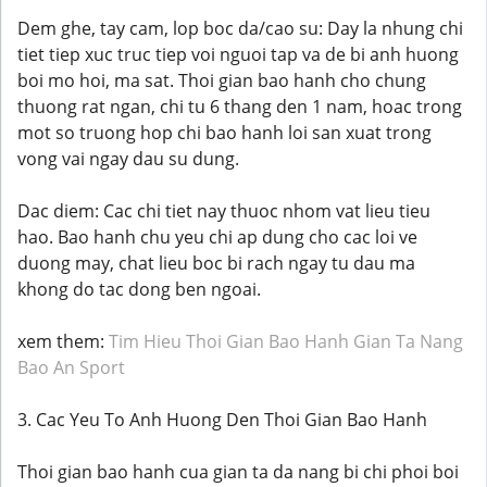
Dem ghe, tay cam, lop boc da/cao su: Day la nhung chi
tiet tiep xuc truc tiep voi nguoi tap va de bi anh huong
boi mo hoi, ma sat. Thoi gian bao hanh cho chung
thuong rat ngan, chi tu 6 thang den 1 nam, hoac trong
mot so truong hop chi bao hanh loi san xuat trong
vong vai ngay dau su dung.
Dac diem: Cac chi tiet nay thuoc nhom vat lieu tieu
hao. Bao hanh chu yeu chi ap dung cho cac loi ve
duong may, chat lieu boc bi rach ngay tu dau ma
khong do tac dong ben ngoai.
xem them:
Tim Hieu Thoi Gian Bao Hanh Gian Ta Nang
Bao An Sport
3. Cac Yeu To Anh Huong Den Thoi Gian Bao Hanh
Thoi gian bao hanh cua gian ta da nang bi chi phoi boi