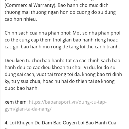
(Commercial Warranty). Bao hanh cho muc dich
thuong mai thuong ngan hon do cuong do su dung
cao hon nhieu.
Chinh sach cua nha phan phoi: Mot so nha phan phoi
co the cung cap them thoi gian bao hanh rieng hoac
cac goi bao hanh mo rong de tang loi the canh tranh.
Dieu kien tu choi bao hanh: Tat ca cac chinh sach bao
hanh deu co cac dieu khoan tu choi. Vi du, loi do su
dung sai cach, vuot tai trong toi da, khong bao tri dinh
ky, tu y sua chua, hoac hu hai do thien tai se khong
duoc bao hanh.
xem them:
https://baoansport.vn/dung-cu-tap-
gym/gian-ta-da-nang/
4. Loi Khuyen De Dam Bao Quyen Loi Bao Hanh Cua