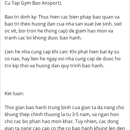
Cu Tap Gym Bao Ansport).
Bao tri dinh ky: Thuc hien cac bien phap bao quan va
bao tri theo huong dan cua nha san xuat (ve sinh, siet
oc vit, boi tron he thong cap) de giam hao mon va
tranh cac loi khong duoc bao hanh.
Lien he nha cung cap khi can: Khi phat hien bat ky su
co nao, hay lien he ngay voi nha cung cap de duoc ho
tro kip thoi va huong dan quy trinh bao hanh.
Ket luan:
Thoi gian bao hanh trung binh cua gian ta da nang cho
khung thep chinh thuong la tu 3-5 nam, va ngan hon
cho cac bo phan hao mon khac. Tuy nhien, cac dong
gian ta nang cao cap co the co bao hanh khung len den