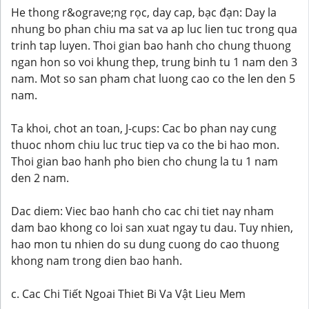
He thong r&ograve;ng rọc, day cap, bạc đạn: Day la
nhung bo phan chiu ma sat va ap luc lien tuc trong qua
trinh tap luyen. Thoi gian bao hanh cho chung thuong
ngan hon so voi khung thep, trung binh tu 1 nam den 3
nam. Mot so san pham chat luong cao co the len den 5
nam.
Ta khoi, chot an toan, J-cups: Cac bo phan nay cung
thuoc nhom chiu luc truc tiep va co the bi hao mon.
Thoi gian bao hanh pho bien cho chung la tu 1 nam
den 2 nam.
Dac diem: Viec bao hanh cho cac chi tiet nay nham
dam bao khong co loi san xuat ngay tu dau. Tuy nhien,
hao mon tu nhien do su dung cuong do cao thuong
khong nam trong dien bao hanh.
c. Cac Chi Tiết Ngoai Thiet Bi Va Vật Lieu Mem