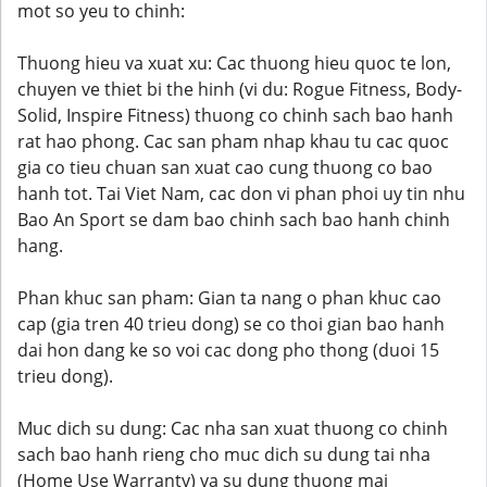
mot so yeu to chinh:
Thuong hieu va xuat xu: Cac thuong hieu quoc te lon,
chuyen ve thiet bi the hinh (vi du: Rogue Fitness, Body-
Solid, Inspire Fitness) thuong co chinh sach bao hanh
rat hao phong. Cac san pham nhap khau tu cac quoc
gia co tieu chuan san xuat cao cung thuong co bao
hanh tot. Tai Viet Nam, cac don vi phan phoi uy tin nhu
Bao An Sport se dam bao chinh sach bao hanh chinh
hang.
Phan khuc san pham: Gian ta nang o phan khuc cao
cap (gia tren 40 trieu dong) se co thoi gian bao hanh
dai hon dang ke so voi cac dong pho thong (duoi 15
trieu dong).
Muc dich su dung: Cac nha san xuat thuong co chinh
sach bao hanh rieng cho muc dich su dung tai nha
(Home Use Warranty) va su dung thuong mai