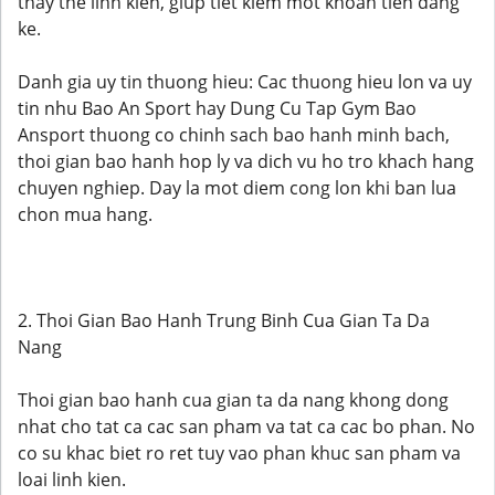
thay the linh kien, giup tiet kiem mot khoan tien dang
ke.
Danh gia uy tin thuong hieu: Cac thuong hieu lon va uy
tin nhu Bao An Sport hay Dung Cu Tap Gym Bao
Ansport thuong co chinh sach bao hanh minh bach,
thoi gian bao hanh hop ly va dich vu ho tro khach hang
chuyen nghiep. Day la mot diem cong lon khi ban lua
chon mua hang.
2. Thoi Gian Bao Hanh Trung Binh Cua Gian Ta Da
Nang
Thoi gian bao hanh cua gian ta da nang khong dong
nhat cho tat ca cac san pham va tat ca cac bo phan. No
co su khac biet ro ret tuy vao phan khuc san pham va
loai linh kien.