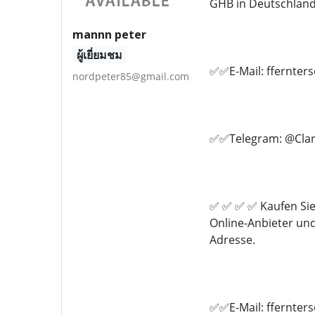
GHB in Deutschland 
mannn peter
ผู้เยี่ยมชม
✅✅E-Mail: ffernte
nordpeter85@gmail.com
✅✅Telegram: @Clar
✅ ✅ ✅ ✅ Kaufen Sie
Online-Anbieter un
Adresse.
✅✅E-Mail: ffernte