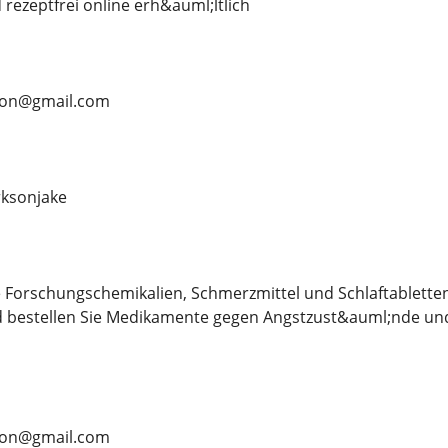
rezeptfrei online erh&auml;ltlich
rson@gmail.com
ksonjake
 Forschungschemikalien, Schmerzmittel und Schlaftablette
d bestellen Sie Medikamente gegen Angstzust&auml;nde und
rson@gmail.com