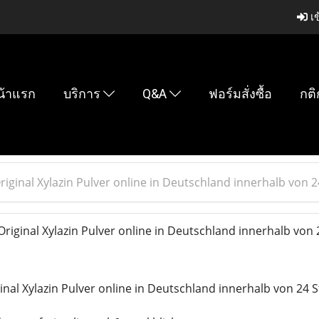
เข
น้าแรก
บริการ
Q&A
ฟอร์มสั่งซื้อ
กติ
riginal Xylazin Pulver online in Deutschland innerhalb von 
riginal Xylazin Pulver online in Deutschland innerhalb von
inal Xylazin Pulver online in Deutschland innerhalb von 24 