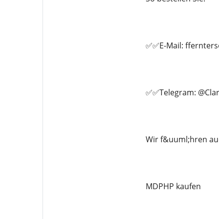
✅✅E-Mail: ffernte
✅✅Telegram: @Clar
Wir f&uuml;hren au
MDPHP kaufen