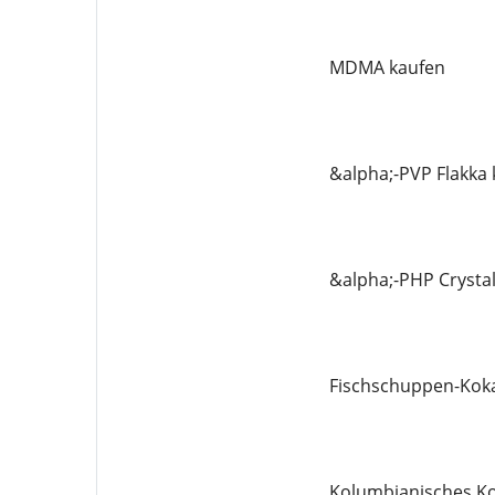
MDMA kaufen
&alpha;-PVP Flakka
&alpha;-PHP Crysta
Fischschuppen-Koka
Kolumbianisches Ko