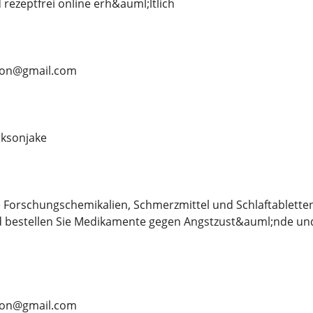
rezeptfrei online erh&auml;ltlich
rson@gmail.com
ksonjake
 Forschungschemikalien, Schmerzmittel und Schlaftablette
d bestellen Sie Medikamente gegen Angstzust&auml;nde und
rson@gmail.com