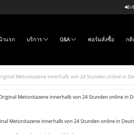
เข
น้าแรก
บริการ
Q&A
ฟอร์มสั่งซื้อ
กติ
riginal Metonitazene innerhalb von 24 Stunden online in D
riginal Metonitazene innerhalb von 24 Stunden online in 
inal Metonitazene innerhalb von 24 Stunden online in Deut