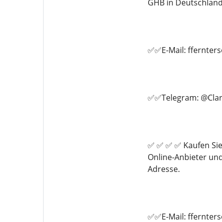
GHB in Deutschland 
✅✅E-Mail: ffernte
✅✅Telegram: @Clar
✅ ✅ ✅ ✅ Kaufen Sie
Online-Anbieter un
Adresse.
✅✅E-Mail: ffernte