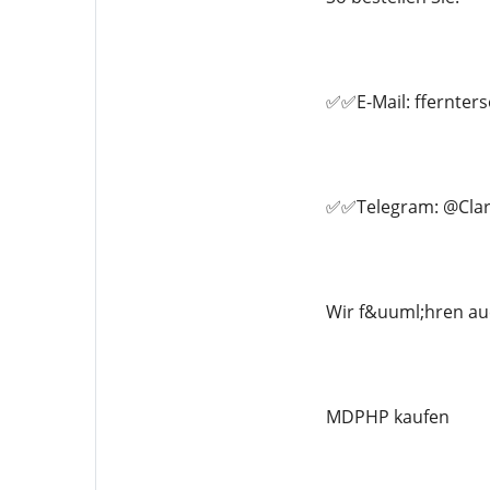
✅✅E-Mail: ffernte
✅✅Telegram: @Clar
Wir f&uuml;hren au
MDPHP kaufen