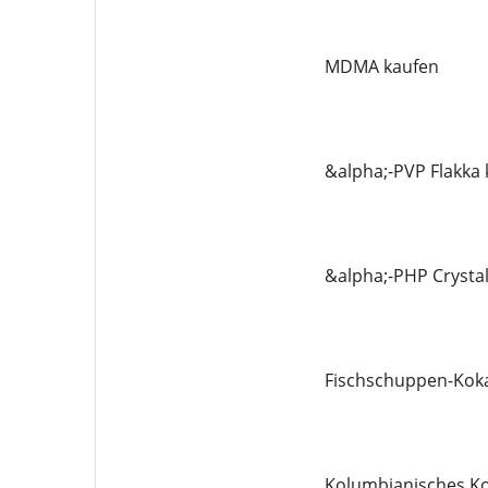
MDMA kaufen
&alpha;-PVP Flakka
&alpha;-PHP Crysta
Fischschuppen-Koka
Kolumbianisches Ko