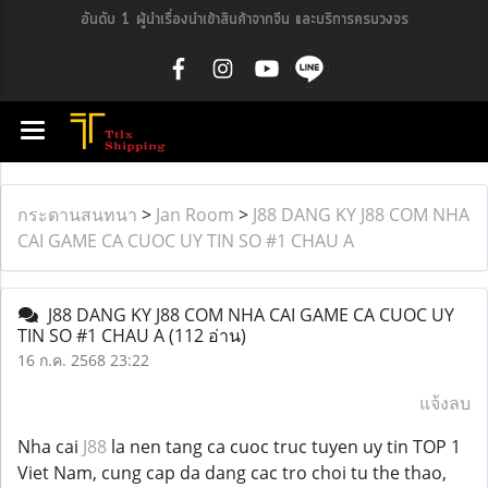
อันดับ 1 ผู้นำเรื่องนำเข้าสินค้าจากจีน และบริการครบวงจร
กระดานสนทนา
>
Jan Room
>
J88 DANG KY J88 COM NHA
CAI GAME CA CUOC UY TIN SO #1 CHAU A
J88 DANG KY J88 COM NHA CAI GAME CA CUOC UY
TIN SO #1 CHAU A
(112 อ่าน)
16 ก.ค. 2568 23:22
แจ้งลบ
Nha cai
J88
la nen tang ca cuoc truc tuyen uy tin TOP 1
Viet Nam, cung cap da dang cac tro choi tu the thao,