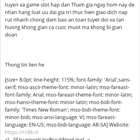
tuyen va game slot hap dan Tham gia ngay hom nay de
nhan hang loat uu dai gia tri thuc hien giao dich nap
rut nhanh chong dam bao an toan tuyet doi va tan
huong khong gian ca cuoc muot ma khong bi gian
doan
Thong tin lien he
[size= 8.0pt; line-height: 115%; font-family: 'Arial',sans-
serif; mso-ascii-theme-font: minor-latin; mso-fareast-
font-family: Arial; mso-fareast-theme-font: minor-latin;
mso-hansi-theme-font: minor-latin; mso-bidi-font-
family: 'Times New Roman'; mso-bidi-theme-font:
minor-bidi; mso-ansi-language: VI; mso-fareast-
language: EN-US; mso-bidi-language: AR-SA] Website:
https://rc88.nl
<!-- [if !supportLineBreakNewLine]-->