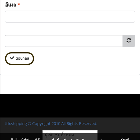
อีเมล
*
ตอบกลับ
ttlxshipping © Copyright 2010 All Rights Reserved.
ผู้เข้าชมทั้งหมด