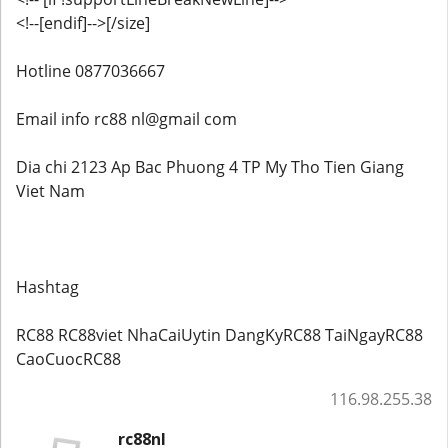
<!--[endif]-->[/size]
Hotline 0877036667
Email info rc88 nl@gmail com
Dia chi 2123 Ap Bac Phuong 4 TP My Tho Tien Giang
Viet Nam
Hashtag
RC88 RC88viet NhaCaiUytin DangKyRC88 TaiNgayRC88
CaoCuocRC88
116.98.255.38
rc88nl