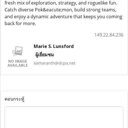
fresh mix of exploration, strategy, and roguelike fun.
Catch diverse Pok&eacute;mon, build strong teams,
and enjoy a dynamic adventure that keeps you coming
back for more.
149.22.84.236
Marie S. Lunsford
ผู้เยี่ยมชม
6amaranth@dcpa.net
ตอบกระทู้