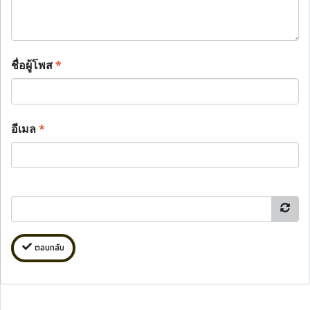
ชื่อผู้โพส
*
อีเมล
*
ตอบกลับ