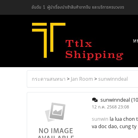
อันดับ 1 ผู้นำเรื่องนำเข้าสินค้าจากจีน และบริการครบวงจร
ห
กระดานสนทนา
>
Jan Room
>
sunwinndeal
sunwinndeal
(10
12 ก.ค. 2568 23:08
sunwin
la lua chon 
va doc dao, cung ty 