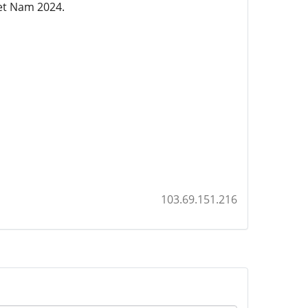
iet Nam 2024.
103.69.151.216