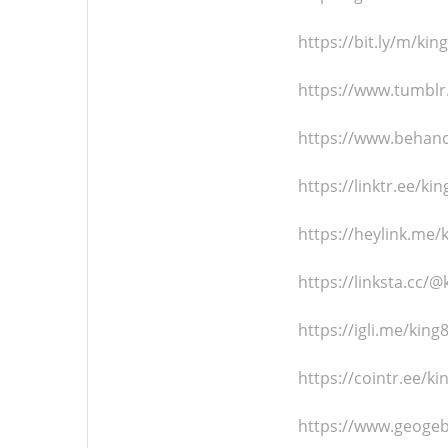
https://bit.ly/m/kin
https://www.tumblr
https://www.behanc
https://linktr.ee/ki
https://heylink.me/
https://linksta.cc/
https://igli.me/king
https://cointr.ee/k
https://www.geogeb