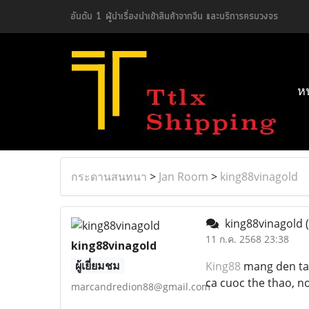
อันดับ 1 ผู้นำเรื่องนำเข้าสินค้าจากจีน และบริการครบวงจร
ห
กระดานสนทนา
>
Jan Room
>
king88vinagold
king88vinagold
11 ก.ค. 2568 23:38
king88vinagold
ผู้เยี่ยมชม
King88
mang den tat
ca cuoc the thao, n
marcandredion88@gmail.com