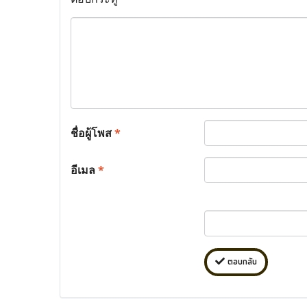
ชื่อผู้โพส
*
อีเมล
*
ตอบกลับ