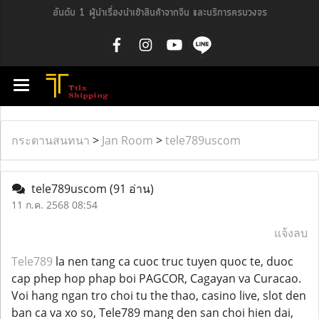
อันดับ 1 ผู้นำเรื่องนำเข้าสินค้าจากจีน และบริการครบวงจร
กระดานสนทนา
>
Jan Room
>
tele789uscom
tele789uscom
(91 อ่าน)
11 ก.ค. 2568 08:54
แจ้งลบ
Tele789
la nen tang ca cuoc truc tuyen quoc te, duoc
cap phep hop phap boi PAGCOR, Cagayan va Curacao.
Voi hang ngan tro choi tu the thao, casino live, slot den
ban ca va xo so, Tele789 mang den san choi hien dai,