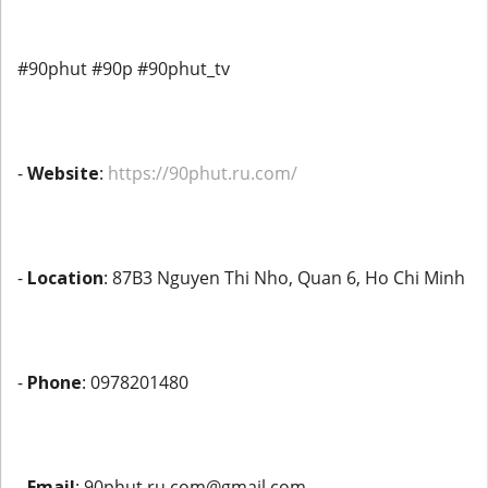
#90phut #90p #90phut_tv
-
Website
:
https://90phut.ru.com/
-
Location
: 87B3 Nguyen Thi Nho, Quan 6, Ho Chi Minh
-
Phone
: 0978201480
-
Email
: 90phut.ru.com@gmail.com