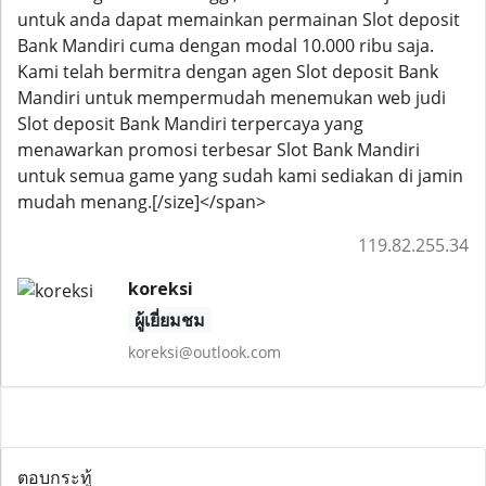
untuk anda dapat memainkan permainan Slot deposit
Bank Mandiri cuma dengan modal 10.000 ribu saja.
Kami telah bermitra dengan agen Slot deposit Bank
Mandiri untuk mempermudah menemukan web judi
Slot deposit Bank Mandiri terpercaya yang
menawarkan promosi terbesar Slot Bank Mandiri
untuk semua game yang sudah kami sediakan di jamin
mudah menang.[/size]</span>
119.82.255.34
koreksi
ผู้เยี่ยมชม
koreksi@outlook.com
ตอบกระทู้