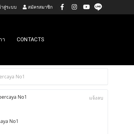
้าสู่ระบบ
สมัครสมาชิก
กา
CONTACTS
percaya No1
rpercaya No1
แจ้งลบ
caya No1