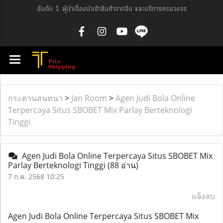
อันดับ 1 ผู้นำเรื่องนำเข้าสินค้าจากจีน และบริการครบวงจร
กระดานสนทนา
>
Jan Room
>
Agen Judi Bola Online
Terpercaya Situs SBOBET Mix Parlay Berteknologi
Tinggi
Agen Judi Bola Online Terpercaya Situs SBOBET Mix
Parlay Berteknologi Tinggi
(88 อ่าน)
7 ก.ค. 2568 10:25
แจ้งลบ
Agen Judi Bola Online Terpercaya Situs SBOBET Mix