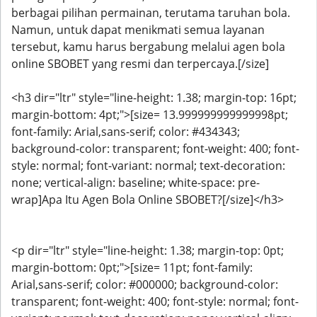
berbagai pilihan permainan, terutama taruhan bola.
Namun, untuk dapat menikmati semua layanan
tersebut, kamu harus bergabung melalui agen bola
online SBOBET yang resmi dan terpercaya.[/size]
<h3 dir="ltr" style="line-height: 1.38; margin-top: 16pt;
margin-bottom: 4pt;">[size= 13.999999999999998pt;
font-family: Arial,sans-serif; color: #434343;
background-color: transparent; font-weight: 400; font-
style: normal; font-variant: normal; text-decoration:
none; vertical-align: baseline; white-space: pre-
wrap]Apa Itu Agen Bola Online SBOBET?[/size]</h3>
<p dir="ltr" style="line-height: 1.38; margin-top: 0pt;
margin-bottom: 0pt;">[size= 11pt; font-family:
Arial,sans-serif; color: #000000; background-color:
transparent; font-weight: 400; font-style: normal; font-