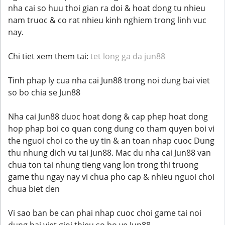
nha cai so huu thoi gian ra doi & hoat dong tu nhieu
nam truoc & co rat nhieu kinh nghiem trong linh vuc
nay.
Chi tiet xem them tai:
tet long ga da jun88
Tinh phap ly cua nha cai Jun88 trong noi dung bai viet
so bo chia se Jun88
Nha cai Jun88 duoc hoat dong & cap phep hoat dong
hop phap boi co quan cong dung co tham quyen boi vi
the nguoi choi co the uy tin & an toan nhap cuoc Dung
thu nhung dich vu tai Jun88. Mac du nha cai Jun88 van
chua ton tai nhung tieng vang lon trong thi truong
game thu ngay nay vi chua pho cap & nhieu nguoi choi
chua biet den
Vi sao ban be can phai nhap cuoc choi game tai noi