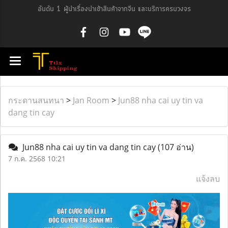
อันดับ 1 ผู้นำเรื่องนำเข้าสินค้าจากจีน และบริการครบวงจร
กระดานสนทนา
>
Jan Room
>
Jun88 nha cai uy tin va
dang tin cay
Jun88 nha cai uy tin va dang tin cay
(107 อ่าน)
7 ก.ค. 2568 10:21
แจ้งลบ