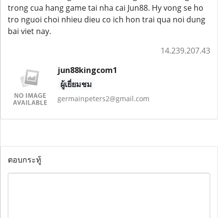
trong cua hang game tai nha cai Jun88. Hy vong se ho
tro nguoi choi nhieu dieu co ich hon trai qua noi dung
bai viet nay.
14.239.207.43
jun88kingcom1
ผู้เยี่ยมชม
germainpeters2@gmail.com
ตอบกระทู้