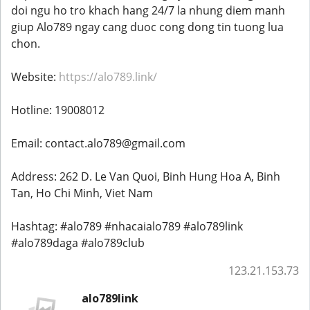
doi ngu ho tro khach hang 24/7 la nhung diem manh
giup Alo789 ngay cang duoc cong dong tin tuong lua
chon.
Website:
https://alo789.link/
Hotline: 19008012
Email: contact.alo789@gmail.com
Address: 262 D. Le Van Quoi, Binh Hung Hoa A, Binh
Tan, Ho Chi Minh, Viet Nam
Hashtag: #alo789 #nhacaialo789 #alo789link
#alo789daga #alo789club
123.21.153.73
alo789link