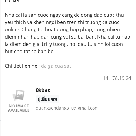
Loi ket
Nha cai la san cuoc ngay cang dc dong dao cuoc thu
yeu thich va khen ngoi ben tren thi truong ca cuoc
online. Chung toi hoat dong hop phap, cung nhieu
diem nhan hap dan cung voi su bai ban. Nha cai tu hao
la diem den giai tri ly tuong, noi dau tu sinh loi cuon
hut cho tat ca ban be.
Chi tiet lien he :
da ga cua sat
14.178.19.24
8kbet
ผู้เยี่ยมชม
quangsondang310@gmail.com