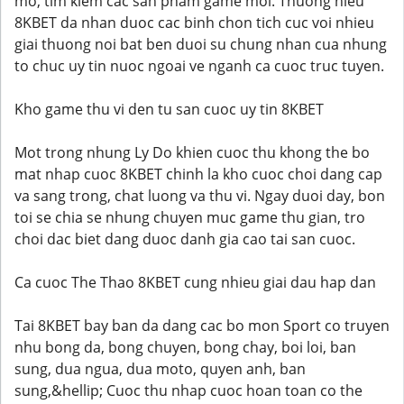
mo, tim kiem cac san pham game moi. Thuong hieu
8KBET da nhan duoc cac binh chon tich cuc voi nhieu
giai thuong noi bat ben duoi su chung nhan cua nhung
to chuc uy tin nuoc ngoai ve nganh ca cuoc truc tuyen.
Kho game thu vi den tu san cuoc uy tin 8KBET
Mot trong nhung Ly Do khien cuoc thu khong the bo
mat nhap cuoc 8KBET chinh la kho cuoc choi dang cap
va sang trong, chat luong va thu vi. Ngay duoi day, bon
toi se chia se nhung chuyen muc game thu gian, tro
choi dac biet dang duoc danh gia cao tai san cuoc.
Ca cuoc The Thao 8KBET cung nhieu giai dau hap dan
Tai 8KBET bay ban da dang cac bo mon Sport co truyen
nhu bong da, bong chuyen, bong chay, boi loi, ban
sung, dua ngua, dua moto, quyen anh, ban
sung,&hellip; Cuoc thu nhap cuoc hoan toan co the