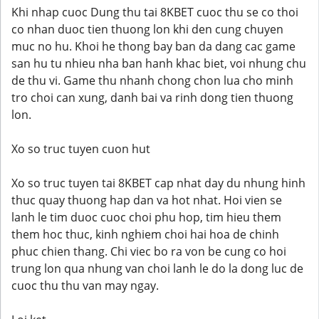
Khi nhap cuoc Dung thu tai 8KBET cuoc thu se co thoi
co nhan duoc tien thuong lon khi den cung chuyen
muc no hu. Khoi he thong bay ban da dang cac game
san hu tu nhieu nha ban hanh khac biet, voi nhung chu
de thu vi. Game thu nhanh chong chon lua cho minh
tro choi can xung, danh bai va rinh dong tien thuong
lon.
Xo so truc tuyen cuon hut
Xo so truc tuyen tai 8KBET cap nhat day du nhung hinh
thuc quay thuong hap dan va hot nhat. Hoi vien se
lanh le tim duoc cuoc choi phu hop, tim hieu them
them hoc thuc, kinh nghiem choi hai hoa de chinh
phuc chien thang. Chi viec bo ra von be cung co hoi
trung lon qua nhung van choi lanh le do la dong luc de
cuoc thu thu van may ngay.