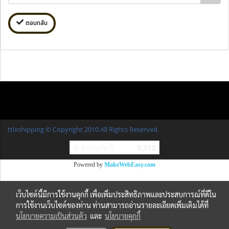
ตอบกลับ
ttlxshipping © Copyright 2010 All Rights Reserved.
ผู้เข้าชมวันนี้
8,312
Powered by
MakeWebEasy.com
เว็บไซต์นี้มีการใช้งานคุกกี้ เพื่อเพิ่มประสิทธิภาพและประสบการณ์ที่ดีใน
การใช้งานเว็บไซต์ของท่าน ท่านสามารถอ่านรายละเอียดเพิ่มเติมได้ที่
นโยบายความเป็นส่วนตัว
และ
นโยบายคุกกี้