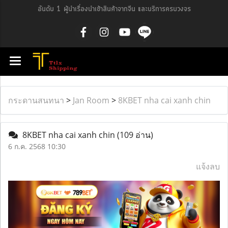
อันดับ 1 ผู้นำเรื่องนำเข้าสินค้าจากจีน และบริการครบวงจร
กระดานสนทนา
>
Jan Room
>
8KBET nha cai xanh chin
8KBET nha cai xanh chin
(109 อ่าน)
6 ก.ค. 2568 10:30
แจ้งลบ