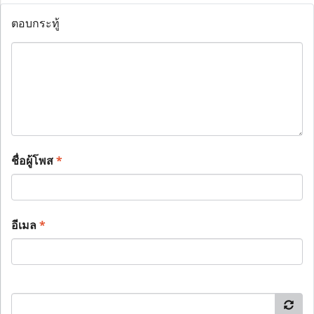
ตอบกระทู้
ชื่อผู้โพส
*
อีเมล
*