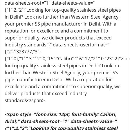
data-sheets-root="1" data-sheets-value="
{"1":2,"2":"Looking for top-quality stainless steel pipes
in Delhi? Look no further than Western Steel Agency,
your premier SS pipe manufacturer in Delhi. With a
reputation for excellence and a commitment to
superior quality, we deliver products that exceed
industry standards"}" data-sheets-userformat="
{"2":1323777,"3":
{"1":0},"11":3,"12":0,"15":"Calibri","16":12,"21":0,"23":2}">L
for top-quality stainless steel pipes in Delhi? Look no
further than Western Steel Agency, your premier SS
pipe manufacturer in Delhi. With a reputation for
excellence and a commitment to superior quality, we
deliver products that exceed industry
standards</span>
<span style="font-size: 12pt; font-family: Calibri,
Arial;" data-sheets-root="1" data-sheets-value="
{"1":2,"2":"Looking for top-quality stainless steel