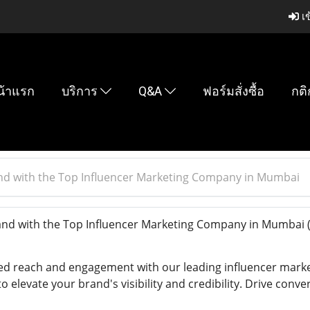
เข
น้าแรก
บริการ
Q&A
ฟอร์มสั่งซื้อ
กติ
nd with the Top Influencer Marketing Company in Mumbai
and with the Top Influencer Marketing Company in Mumbai
led reach and engagement with our leading influencer mar
 to elevate your brand's visibility and credibility. Drive con