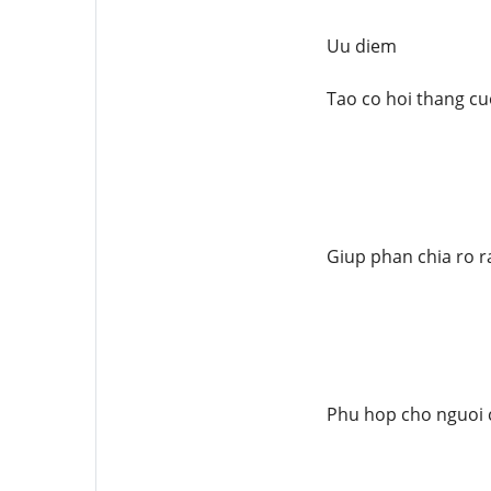
Uu diem
Tao co hoi thang cuo
Giup phan chia ro 
Phu hop cho nguoi c