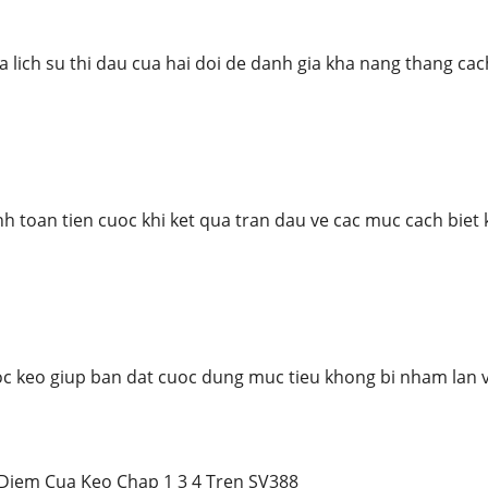
 lich su thi dau cua hai doi de danh gia kha nang thang cac
nh toan tien cuoc khi ket qua tran dau ve cac muc cach biet
c keo giup ban dat cuoc dung muc tieu khong bi nham lan v
iem Cua Keo Chap 1 3 4 Tren SV388