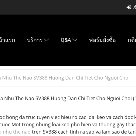
เข
น้าแรก
บริการ
Q&A
ฟอร์มสั่งซื้อ
กติ
a Nhu The Nao SV388 Huong Dan Chi Tiet Cho Nguoi Choi
La Nhu The Nao SV388 Huong Dan Chi Tiet Cho Nguoi Choi
(
oc bong da truc tuyen viec hieu ro cac loai keo va cach doc 
t cuoc Mot trong nhung loai keo pho bien va thuong gay thac
la nhu the nao
tren SV388 cach tinh ra sao va lam sao de tan d