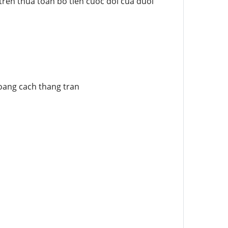
tren thua toan bo tien cuoc doi cua duoi
hoang cach thang tran