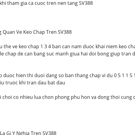
 khi tham gia ca cuoc tren nen tang SV388
g Quan Ve Keo Chap Tren SV388
cu the ve keo chap 1 3 4 ban can nam duoc khai niem keo ch
y le chap de can bang suc manh giua hai doi bong giup tran 
 duoc hien thi duoi dang so ban thang chap vi du 0 5 1 1 5
iu truoc khi tran dau bat dau
 choi co nhieu lua chon phong phu hon va dong thoi cung do
 La Gi Y Nghia Tren SV388