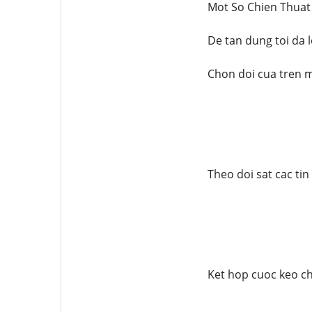
Mot So Chien Thuat 
De tan dung toi da l
Chon doi cua tren 
Theo doi sat cac ti
Ket hop cuoc keo ch