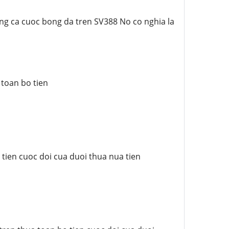
ong ca cuoc bong da tren SV388 No co nghia la
 toan bo tien
tien cuoc doi cua duoi thua nua tien