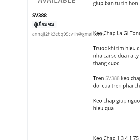
giup ban tu tin hon
SV388
ผู้เยี่ยมชม
Keo Chap La Gi Ton
annaji2hk3ebq95cv1h@gmail.com
Truoc khi tim hieu 
nha cai se dua ra t
thang cuoc
Tren
SV388
keo chap
doi cua tren phai ch
Keo chap giup nguoi
hieu qua
Keo Chap 1 3 4 1 75