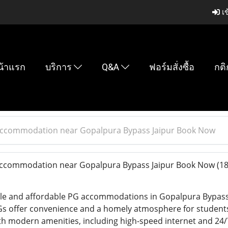
เข
น้าแรก
บริการ
Q&A
ฟอร์มสั่งซื้อ
กติ
Accommodation near Gopalpura Bypass Jaipur Book Now
ccommodation near Gopalpura Bypass Jaipur Book Now
(18
le and affordable PG accommodations in Gopalpura Bypass, 
Gs offer convenience and a homely atmosphere for students 
 modern amenities, including high-speed internet and 24/7