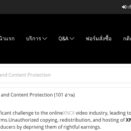
เข
น้าแรก
บริการ
Q&A
ฟอร์มสั่งซื้อ
กติ
 and Content Protection
 and Content Protection
(101 อ่าน)
ficant challenge to the online
XNCX
video industry, leading to
rms.Unauthorized copying, redistribution, and hosting of
X
ucers by depriving them of rightful earnings.