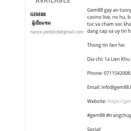
Gem88 gay an tuong 
GEM88
casino live, no hu,
ผู้เยี่ยมชม
tuc va cham soc kh
dang cap va uy tin 
nance.yteddick@gmail.com
Thong tin lien he:
Dia chi: 1a Lien Khu
Phone: 0711542008
Email: info@gem88.l
Website:
https://gem
#gem88 #trangchu
Social: