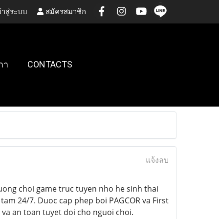
้าสู่ระบบ
สมัครสมาชิก
กา
CONTACTS
แจ้งลบ
ruong choi game truc tuyen nho he sinh thai
n tam 24/7. Duoc cap phep boi PAGCOR va First
va an toan tuyet doi cho nguoi choi.