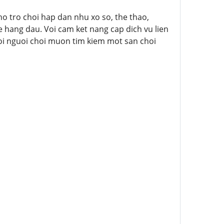
ho tro choi hap dan nhu xo so, the thao,
e hang dau. Voi cam ket nang cap dich vu lien
oi nguoi choi muon tim kiem mot san choi