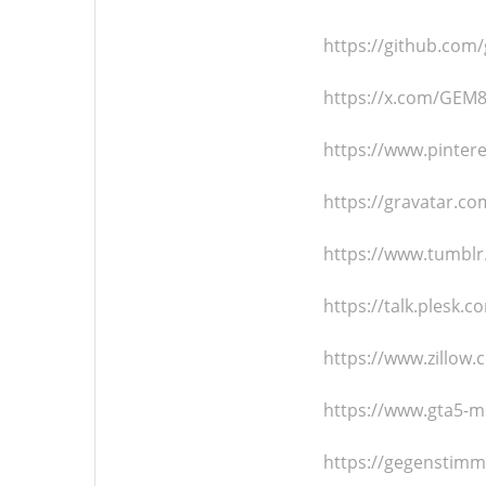
https://github.com
https://x.com/GEM
https://www.pinter
https://gravatar.c
https://www.tumblr
https://talk.plesk
https://www.zillow.
https://www.gta5-
https://gegenstimm