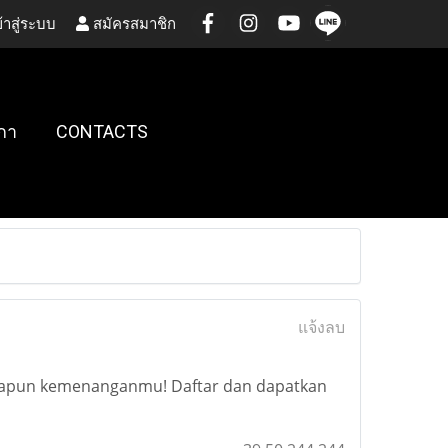
้าสู่ระบบ
สมัครสมาชิก
กา
CONTACTS
แจ้งลบ
apapun kemenanganmu! Daftar dan dapatkan