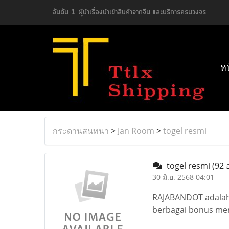
อันดับ 1 ผู้นำเรื่องนำเข้าสินค้าจากจีน และบริการครบวงจร
ห
กระดานสนทนา
>
Jan Room
>
togel resmi
togel resmi
(92 
30 มิ.ย. 2568 04:01
RAJABANDOT adalah 
berbagai bonus men