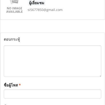
ผู้เยี่ยมชม
si5677850@gmail.com
ตอบกระทู้
ชื่อผู้โพส
*