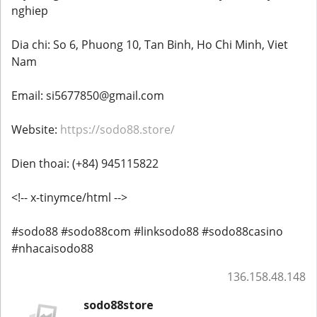
nghiep
Dia chi: So 6, Phuong 10, Tan Binh, Ho Chi Minh, Viet
Nam
Email: si5677850@gmail.com
Website:
https://sodo88.store/
Dien thoai: (+84) 945115822
<!-- x-tinymce/html -->
#sodo88 #sodo88com #linksodo88 #sodo88casino
#nhacaisodo88
136.158.48.148
sodo88store