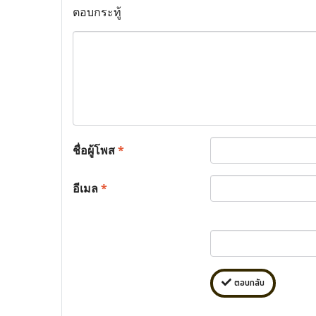
ตอบกระทู้
ชื่อผู้โพส
*
อีเมล
*
ตอบกลับ