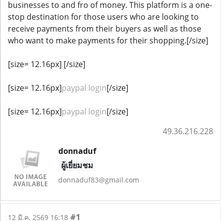
businesses to and fro of money. This platform is a one-
stop destination for those users who are looking to
receive payments from their buyers as well as those
who want to make payments for their shopping.[/size]
[size= 12.16px] [/size]
[size= 12.16px]
paypal login
[/size]
[size= 12.16px]
paypal login
[/size]
49.36.216.228
donnaduf
ผู้เยี่ยมชม
donnaduf83@gmail.com
#1
12 มี.ค. 2569 16:18