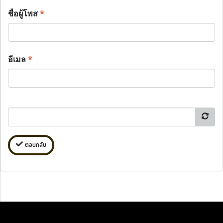
ชื่อผู้โพส
*
อีเมล
*
ตอบกลับ