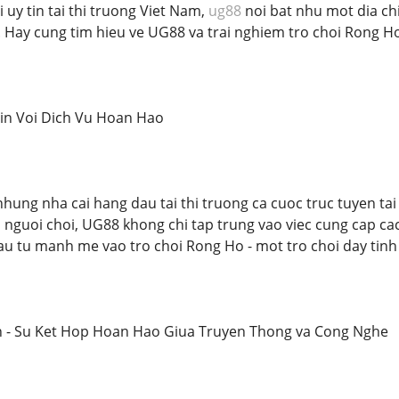
 uy tin tai thi truong Viet Nam,
ug88
noi bat nhu mot dia chi
 Hay cung tim hieu ve UG88 va trai nghiem tro choi Rong Ho
Tin Voi Dich Vu Hoan Hao
hung nha cai hang dau tai thi truong ca cuoc truc tuyen ta
 nguoi choi, UG88 khong chi tap trung vao viec cung cap cac
au tu manh me vao tro choi Rong Ho - mot tro choi day tinh 
 - Su Ket Hop Hoan Hao Giua Truyen Thong va Cong Nghe