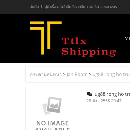
อันดับ 1 ผู้นำเรื่องนำเข้าสินค้าจากจีน และบริการครบวงจร
ห
กระดานสนทนา
>
Jan Room
>
ug88 rong ho tru
ug88 rong ho tr
28 มิ.ย. 2568 20:47