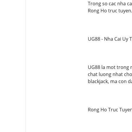
Trong so cac nha cai
Rong Ho truc tuyen.
UG88 - Nha Cai Uy 
UG88 la mot trong n
chat luong nhat cho
blackjack, ma con d
Rong Ho Truc Tuyen