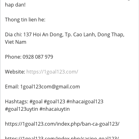
hap dan!
Thong tin lien he:
Dia chi: 137 Hoi An Dong, Tp. Cao Lanh, Dong Thap,
Viet Nam
Phone: 0928 087 979
Website:
https://1goal123.com/
Email: 1goal123com@gmail.com
Hashtags: #goal #goal123 #nhacaigoal123
#goal123uytin #nhacaiuytin
https://1goal123.com/index.php/ban-ca-goal123/
https://1goal123.com/index.php/casino-goal123/