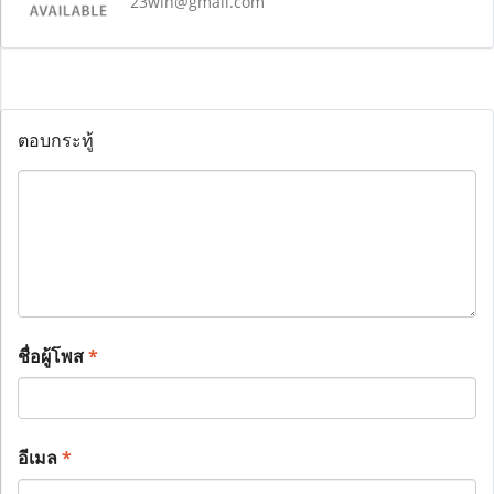
23win@gmail.com
ตอบกระทู้
ชื่อผู้โพส
*
อีเมล
*