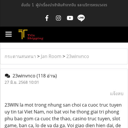
อันดับ 1 ผู้นำเรื่องนำเข้าสินค้าจากจีน และบริการครบวงจร
กระดานสนทนา
>
Jan Room
>
23winvnco
23winvnco
(118 อ่าน)
27 มิ.ย. 2568 10:01
แจ้งลบ
23WIN la mot trong nhung san choi ca cuoc truc tuyen
uy tin tai Viet Nam, noi bat voi he thong giai tri phong
phu bao gom ca cuoc the thao, casino truc tuyen, slot
game, ban ca, lo de va da ga. Voi giao dien hien dai, de