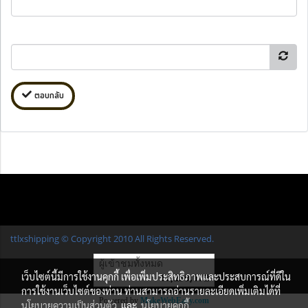
ตอบกลับ
ttlxshipping © Copyright 2010 All Rights Reserved.
ผู้เข้าชมทั้งหมด
เว็บไซต์นี้มีการใช้งานคุกกี้ เพื่อเพิ่มประสิทธิภาพและประสบการณ์ที่ดีใน
17,239,172
การใช้งานเว็บไซต์ของท่าน ท่านสามารถอ่านรายละเอียดเพิ่มเติมได้ที่
Powered by
MakeWebEasy.com
นโยบายความเป็นส่วนตัว
และ
นโยบายคุกกี้