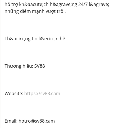
hỗ trợ kh&aacute;ch h&agrave;ng 24/7 l&agrave;
những điểm mạnh vượt trội.
Th&ocirc;ng tin li&ecirc;n hệ:
Thương hiệu: SV88
Website:
https://sv88.cam
Email: hotro@sv88.cam