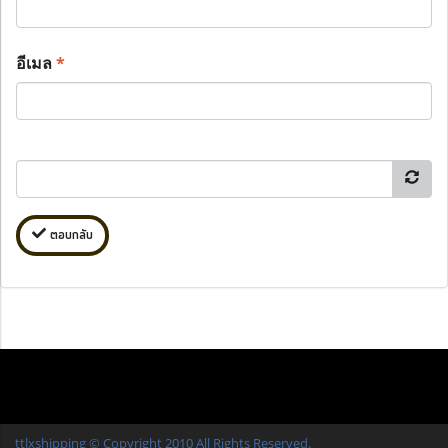
อีเมล
*
ตอบกลับ
ttlxshipping © Copyright 2010 All Rights Reserved.