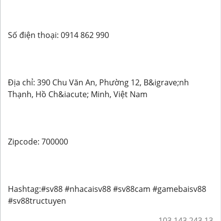
Số điện thoại: 0914 862 990
Địa chỉ: 390 Chu Văn An, Phường 12, B&igrave;nh
Thạnh, Hồ Ch&iacute; Minh, Việt Nam
Zipcode: 700000
Hashtag:#sv88 #nhacaisv88 #sv88cam #gamebaisv88
#sv88tructuyen
103.143.243.13