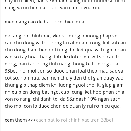
hay lo to xien, ban se khoanh vung duoc nhom so tiem
nang va uu tien dat cuoc vao con lo vua roi.
meo nang cao de bat lo roi hieu qua
de tang do chinh xac, viec su dung phuong phap soi
cau chu dong va thu dong la rat quan trong. khi soi cau
chu dong, ban theo doi tung dot ket qua va tu ghi nhan
vao so tay hoac bang tinh de doi chieu. voi soi cau thu
dong, ban tan dung tinh nang thong ke tu dong cua
33bet, noi moi con so duoc phan loai theo mau sac va
cot so. hon nua, ban nen chu y den thoi gian quay vao
khung gio thap diem khi luong nguoi choi it, giup giam
nhieu bien dong bat ngo. cuoi cung, ket hop phan chia
von ro rang, chi danh toi da 5&ndash;10% ngan sach
cho moi con lo duoc chon de quan ly rui ro hieu qua.
xem them >>>
cach bat lo roi chinh xac tren 33bet