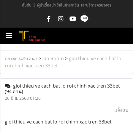
อันดับ 1 ผู้นำเรื่องนำเข้าสินค้าจากจีน และบริการครบวงจร
กระดานสนทนา
>
Jan Room
>
gioi thieu ve cach bat lo
roi chinh xac tren 33bet
gioi thieu ve cach bat lo roi chinh xac tren 33bet
(94 อ่าน)
26 มิ.ย. 2568 01:26
แจ้งลบ
gioi thieu ve cach bat lo roi chinh xac tren 33bet