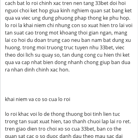
cach bat lo roi chinh xac tren nen tang 33bet doi hoi
nguoi choi ket hop giua kinh nghiem quan sat bang ket
qua va viec ung dung phuong phap thong ke phu hop.
lo roi la khai niem chi nhung con so xuat hien tro lai voi
tan suat cao trong mot khoang thoi gian ngan, mang
lai co hoi du doan trung cao neu ban nam bat dung xu
huong. trong moi truong truc tuyen nhu 33bet, viec
theo doi lich su quay so, tan dung cong cu hien thi ket
qua va cap nhat bien dong nhanh chong giup ban dua
ra nhan dinh chinh xac hon.
khai niem va co so cua lo roi
lo roi khac voi lo de thong thuong boi tinh lien tuc
trong tan suat xuat hien, tao thanh chuoi lap lai ro ret.
tren giao dien tro choi xo so cua 33bet, ban co the
quan sat cac o so duoc danh dau theo mau sac dai