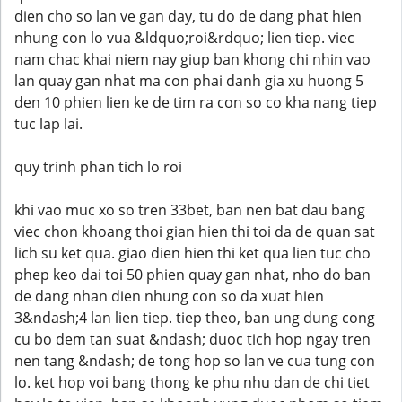
dien cho so lan ve gan day, tu do de dang phat hien
nhung con lo vua &ldquo;roi&rdquo; lien tiep. viec
nam chac khai niem nay giup ban khong chi nhin vao
lan quay gan nhat ma con phai danh gia xu huong 5
den 10 phien lien ke de tim ra con so co kha nang tiep
tuc lap lai.
quy trinh phan tich lo roi
khi vao muc xo so tren 33bet, ban nen bat dau bang
viec chon khoang thoi gian hien thi toi da de quan sat
lich su ket qua. giao dien hien thi ket qua lien tuc cho
phep keo dai toi 50 phien quay gan nhat, nho do ban
de dang nhan dien nhung con so da xuat hien
3&ndash;4 lan lien tiep. tiep theo, ban ung dung cong
cu bo dem tan suat &ndash; duoc tich hop ngay tren
nen tang &ndash; de tong hop so lan ve cua tung con
lo. ket hop voi bang thong ke phu nhu dan de chi tiet