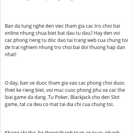
Ban da tung nghe den viec tham gia cac tro choi bai
online nhung chua biet bat dau tu dau? Hay den voi
cac phong rieng tu doc dao tai trang web cua chung toi
de trai nghiem nhung tro choi bai doi thuong hap dan
nhat!
O day, ban se duoc tham gia vao cac phong choi duoc
thiet ke rieng biet, voi muc cuoc phong phu va cac the
loai game da dang. Tu Poker, Blackjack cho den Slot
game, tat ca deu co mat tai dia chi cua chung toi.
Khong chi the, he thong thanh toan an toan, nhanh