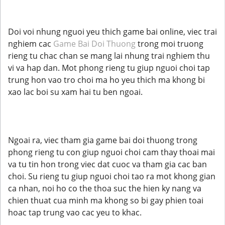
Doi voi nhung nguoi yeu thich game bai online, viec trai
nghiem cac
Game Bai Doi Thuong
trong moi truong
rieng tu chac chan se mang lai nhung trai nghiem thu
vi va hap dan. Mot phong rieng tu giup nguoi choi tap
trung hon vao tro choi ma ho yeu thich ma khong bi
xao lac boi su xam hai tu ben ngoai.
Ngoai ra, viec tham gia game bai doi thuong trong
phong rieng tu con giup nguoi choi cam thay thoai mai
va tu tin hon trong viec dat cuoc va tham gia cac ban
choi. Su rieng tu giup nguoi choi tao ra mot khong gian
ca nhan, noi ho co the thoa suc the hien ky nang va
chien thuat cua minh ma khong so bi gay phien toai
hoac tap trung vao cac yeu to khac.