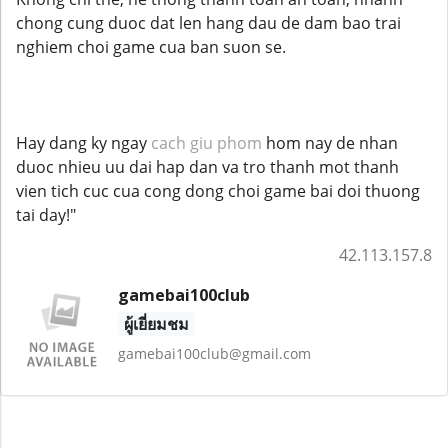
chong cung duoc dat len hang dau de dam bao trai
nghiem choi game cua ban suon se.
Hay dang ky ngay
cach giu phom
hom nay de nhan
duoc nhieu uu dai hap dan va tro thanh mot thanh
vien tich cuc cua cong dong choi game bai doi thuong
tai day!"
42.113.157.8
gamebai100club
ผู้เยี่ยมชม
gamebai100club@gmail.com