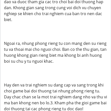
dao va duoc tham gia cac tro choi bai doi thuong hap
dan. Khong gian sang trong cung voi dich vu chuyen
nghiep se khien cho trai nghiem cua ban tro nen dac
biet.
Ngoai ra, nhung phong rieng tu con mang den su rieng
tu va thoai mai cho nguoi choi. Ban co the thu gian, tan
huong khong gian rieng biet ma khong bi anh huong
boi su chu y tu nguoi khac.
Hay den va trai nghiem su dang cap va sang trong khi
choi game bai doi thuong tai nhung phong rieng tu.
Day chac chan se la mot trai nghiem dang nho va thu vi
ma ban khong nen bo lo.3. Kham pha the gioi game bai
doi thuong tai cac phong rieng tu doc dao!