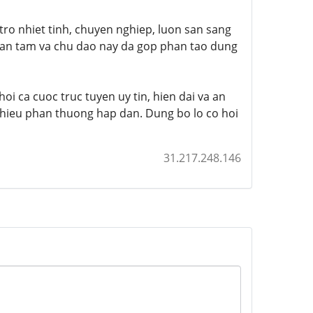
ro nhiet tinh, chuyen nghiep, luon san sang
 tan tam va chu dao nay da gop phan tao dung
oi ca cuoc truc tuyen uy tin, hien dai va an
hieu phan thuong hap dan. Dung bo lo co hoi
31.217.248.146