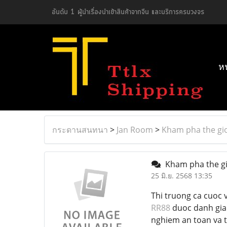
อันดับ 1 ผู้นำเรื่องนำเข้าสินค้าจากจีน และบริการครบวงจร
ห
กระดานสนทนา
>
Jan Room
>
Kham pha the gio
Kham pha the gio
25 มิ.ย. 2568 13:35
Thi truong ca cuoc v
RR88
duoc danh gia 
nghiem an toan va t