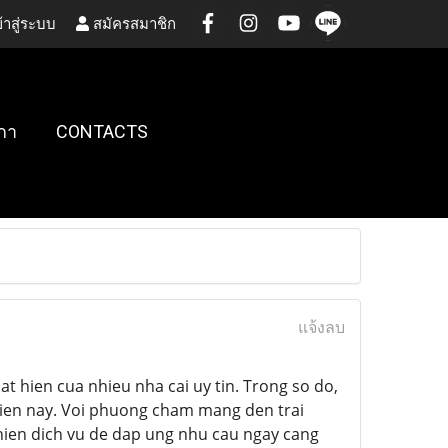
้าสู่ระบบ
สมัครสมาชิก
กา
CONTACTS
แจ้งลบ
at hien cua nhieu nha cai uy tin. Trong so do,
hien nay. Voi phuong cham mang den trai
hien dich vu de dap ung nhu cau ngay cang