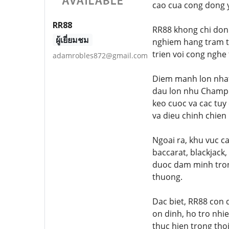
cao cua cong dong y
RR88
RR88 khong chi don t
ผู้เยี่ยมชม
nghiem hang tram tr
trien voi cong nghe
adamrobles872@gmail.com
Diem manh lon nhat 
dau lon nhu Champio
keo cuoc va cac tuy
va dieu chinh chien
Ngoai ra, khu vuc c
baccarat, blackjack
duoc dam minh trong
thuong.
Dac biet, RR88 con 
on dinh, ho tro nhi
thuc hien trong thoi