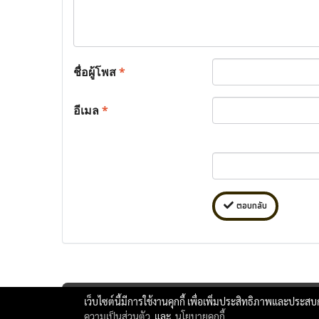
ชื่อผู้โพส
*
อีเมล
*
ตอบกลับ
เว็บไซต์นี้มีการใช้งานคุกกี้ เพื่อเพิ่มประสิทธิภาพและประส
ความเป็นส่วนตัว
และ
นโยบายคุกกี้