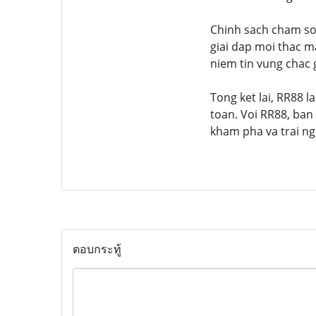
Chinh sach cham soc
giai dap moi thac m
niem tin vung chac 
Tong ket lai, RR88 l
toan. Voi RR88, ba
kham pha va trai n
ตอบกระทู้