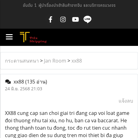
อันดับ 1 ผู้นำเรื่องนำเข้าสินค้าจากจีน และบริการครบวงจร
กระดานสนทนา
>
Jan Room
>
xx88
xx88
(135 อ่าน)
24 มิ.ย. 2568 21:03
แจ้งลบ
XX88 cung cap san choi giai tri đang cap voi loat game
đoi thuong nhu tai xiu, no hu, ban ca va baccarat. He
thong thanh toan tu đong, toc đo rut tien cuc nhanh
cung giao dien de su dung tren moi thiet bi đa giup