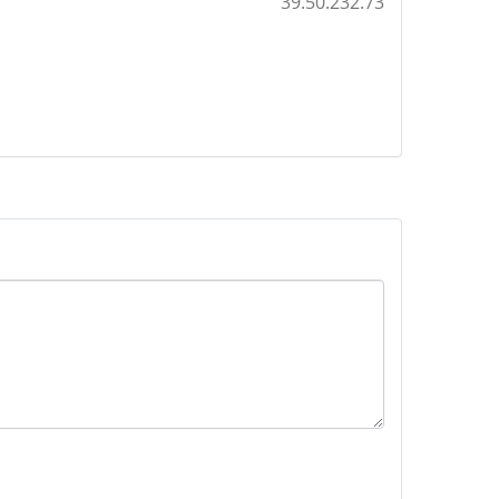
39.50.232.73