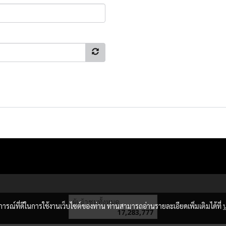
ผู้เข้าชมทั้งหมด
บการณ์ที่ดีในการใช้งานเว็บไซต์ของท่าน ท่านสามารถอ่านรายละเอียดเพิ่มเติมได้ที่
17,283,777