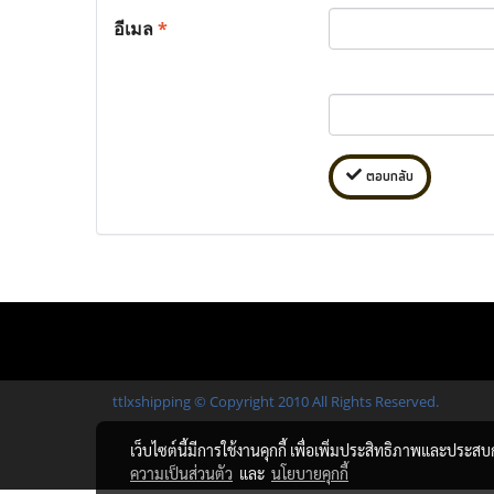
อีเมล
*
ตอบกลับ
ttlxshipping © Copyright 2010 All Rights Reserved.
เว็บไซต์นี้มีการใช้งานคุกกี้ เพื่อเพิ่มประสิทธิภาพและประส
ความเป็นส่วนตัว
และ
นโยบายคุกกี้