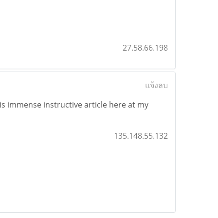
27.58.66.198
แจ้งลบ
his immense instructive article here at my
135.148.55.132