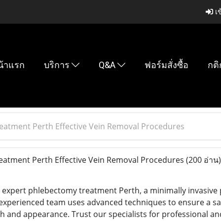
เข
น้าแรก
บริการ
Q&A
ฟอร์มสั่งซื้อ
กติ
eatment Perth Effective Vein Removal Procedures
atment Perth Effective Vein Removal Procedures
(200 อ่าน)
s expert phlebectomy treatment Perth, a minimally invasiv
 experienced team uses advanced techniques to ensure a safe
h and appearance. Trust our specialists for professional a