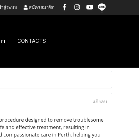
้าสู่ระบบ
สมัครสมาชิก
กา
CONTACTS
แจ้งลบ
e procedure designed to remove troublesome
 and effective treatment, resulting in
nd compassionate care in Perth, helping you