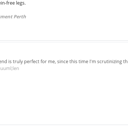
in-free legs.
tment Perth
nd is truly perfect for me, since this time I'm scrutinizing t
&uuml;len