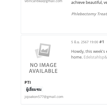
veincarewa@gmail.com
achieve beautiful, ve
Phlebectomy ​Trea
#1
5 มิ.ย. 2567 19:00
Howdy, this week's e
home.
Edelstahlsp
PTI
ผู้เยี่ยมชม
jojoakon577@gmail.com