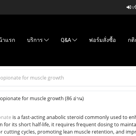
เข
น้าแรก
บริการ
Q&A
ฟอร์มสั่งซื้อ
กติ
ropionate for muscle growth
opionate for muscle growth
(86 อ่าน)
onate
is a fast-acting anabolic steroid commonly used to e
or its short half-life, it requires frequent dosing to maintai
r cutting cycles, promoting lean muscle retention, and imp