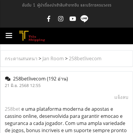
อันดับ 1 ผู้นำเรื่องนำเข้าสินค้าจากจีน และบริการครบวงจร
กระดานสนทนา
>
Jan Room
>
258betlivecom
258betlivecom
(192 อ่าน)
21 มิ.ย. 2568 12:55
แจ้งลบ
258bet
e uma plataforma moderna de apostas e
cassino online, desenvolvida para garantir emocao e
seguranca a cada jogador. Com uma ampla variedade
de jogos, bonus incriveis e um suporte sempre pronto