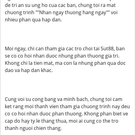
de tri an su ung ho cua cac ban, chung toi ra mat
chuong trinh ""Nhan ngay thuong hang ngay"" voi
nhieu phan qua hap dan.
Moi ngay, chi can tham gia cac tro choi tai Sut88, ban
se co co hoi nhan duoc nhung phan thuong gia tri.
Khong chi la tien mat, ma con la nhung phan qua doc
dao va hap dan khac.
Cung voi su cong bang va minh bach, chung toi cam
ket rang moi thanh vien tham gia chuong trinh nay deu
co co hoi nhan duoc phan thuong. Khong phan biet ve
cap do hay ty le thang thua, moi ai cung co the tro
thanh nguoi chien thang.