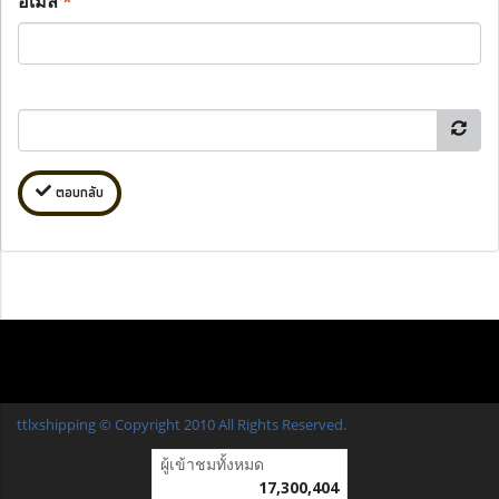
อีเมล
*
ตอบกลับ
ttlxshipping © Copyright 2010 All Rights Reserved.
ผู้เข้าชมวันนี้
1