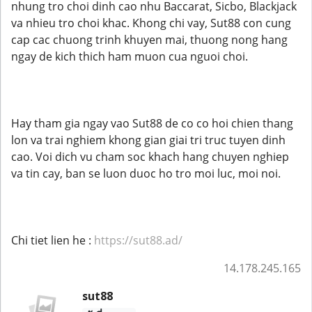
nhung tro choi dinh cao nhu Baccarat, Sicbo, Blackjack
va nhieu tro choi khac. Khong chi vay, Sut88 con cung
cap cac chuong trinh khuyen mai, thuong nong hang
ngay de kich thich ham muon cua nguoi choi.
Hay tham gia ngay vao Sut88 de co co hoi chien thang
lon va trai nghiem khong gian giai tri truc tuyen dinh
cao. Voi dich vu cham soc khach hang chuyen nghiep
va tin cay, ban se luon duoc ho tro moi luc, moi noi.
Chi tiet lien he :
https://sut88.ad/
14.178.245.165
sut88