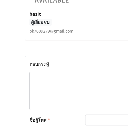
basit
ผู้เยี่ยมชม
bk7089279@gmail.com
ตอบกระทู้
ชื่อผู้โพส
*