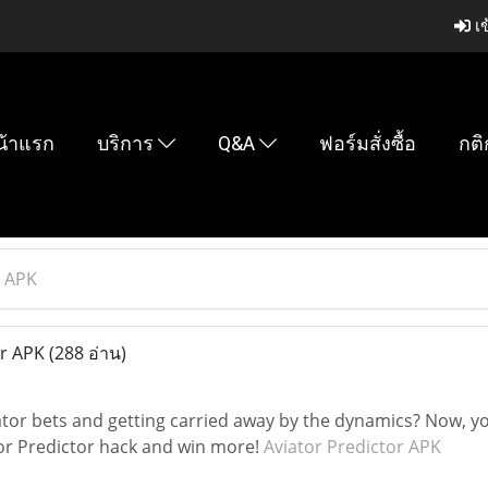
เข
น้าแรก
บริการ
Q&A
ฟอร์มสั่งซื้อ
กติ
r APK
or APK
(288 อ่าน)
or bets and getting carried away by the dynamics? Now, you h
or Predictor hack and win more!
Aviator Predictor APK