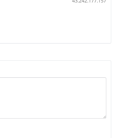
43.242.177.157