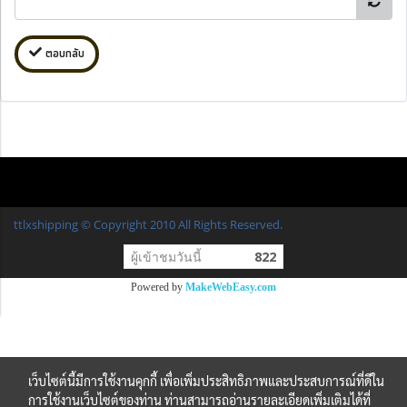
ตอบกลับ
ttlxshipping © Copyright 2010 All Rights Reserved.
ผู้เข้าชมวันนี้
822
Powered by
MakeWebEasy.com
เว็บไซต์นี้มีการใช้งานคุกกี้ เพื่อเพิ่มประสิทธิภาพและประสบการณ์ที่ดีใน
การใช้งานเว็บไซต์ของท่าน ท่านสามารถอ่านรายละเอียดเพิ่มเติมได้ที่