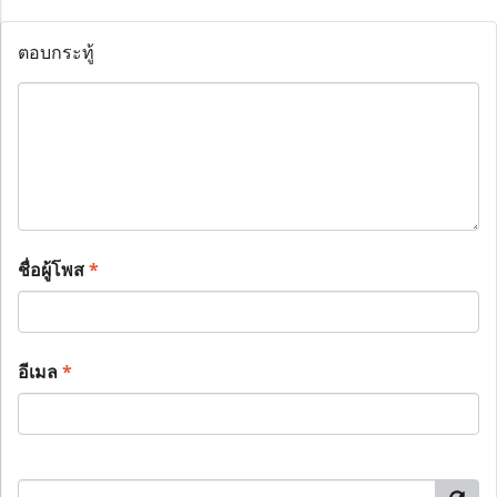
ตอบกระทู้
ชื่อผู้โพส
*
อีเมล
*