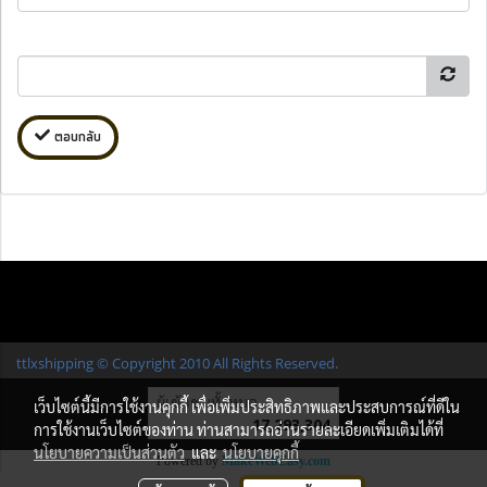
ตอบกลับ
ttlxshipping © Copyright 2010 All Rights Reserved.
ผู้เข้าชมทั้งหมด
เว็บไซต์นี้มีการใช้งานคุกกี้ เพื่อเพิ่มประสิทธิภาพและประสบการณ์ที่ดีใน
17,293,304
การใช้งานเว็บไซต์ของท่าน ท่านสามารถอ่านรายละเอียดเพิ่มเติมได้ที่
นโยบายความเป็นส่วนตัว
และ
นโยบายคุกกี้
Powered by
MakeWebEasy.com