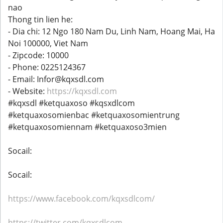
nao
Thong tin lien he:
- Dia chi: 12 Ngo 180 Nam Du, Linh Nam, Hoang Mai, Ha
Noi 100000, Viet Nam
- Zipcode: 10000
- Phone: 0225124367
- Email: Infor@kqxsdl.com
- Website:
https://kqxsdl.com
#kqxsdl #ketquaxoso #kqsxdlcom
#ketquaxosomienbac #ketquaxosomientrung
#ketquaxosomiennam #ketquaxoso3mien
Socail:
Socail:
https://www.facebook.com/kqxsdlcom/
https://twitter.com/kqxsdlcom