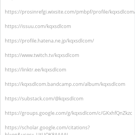
https://prosinrefgi.wixsite.com/pmbpf/profile/kqxsdlcom/
https://issuu.com/kqxsdlcom
https://profile.hatena.ne.jp/kqxsdlcom/
https://www.twitch.tv/kqxsdlcom
https://linktr.ee/kqxsdlcom
https://kqxsdlcom.bandcamp.com/album/kqxsdlcom
https://substack.com/@kqxsdlcom
https://groups.google.com/g/kqxsdlcom/c/GKxhfQnZkzc
https://scholar.google.com/citations?
hl=en&user=_UtUQK8AAAAJ