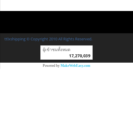
ttlxshipping © Copyright 2010 All Rights Reserved.
ผู้เข้าชมวันนี้
7,920
Powered by
MakeWebEasy.com