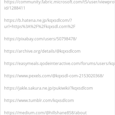
https://community.fabric.microsoft.com/t5/user/viewprof
id/1288411
https://b.hatena.ne.jp/kqxsdlcom/?
url=https%3A%2F%2Fkqxsdl.com%2F
https://pixabay.com/users/50798478/
https://archive.org/details/@kqxsdlcom
https://easymeals.qodeinteractive.com/forums/users/kq
https://www.pexels.com/@kqxsdl-com-2153020368/
https://jakle.sakura.ne.jp/pukiwiki/?kqxsdlcom
https://www.tumblr.com/kqxsdlcom
https://medium.com/@hillshane858/about