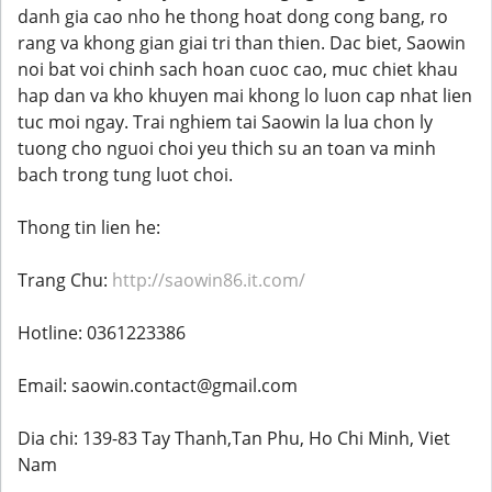
danh gia cao nho he thong hoat dong cong bang, ro
rang va khong gian giai tri than thien. Dac biet, Saowin
noi bat voi chinh sach hoan cuoc cao, muc chiet khau
hap dan va kho khuyen mai khong lo luon cap nhat lien
tuc moi ngay. Trai nghiem tai Saowin la lua chon ly
tuong cho nguoi choi yeu thich su an toan va minh
bach trong tung luot choi.
Thong tin lien he:
Trang Chu:
http://saowin86.it.com/
Hotline: 0361223386
Email: saowin.contact@gmail.com
Dia chi: 139-83 Tay Thanh,Tan Phu, Ho Chi Minh, Viet
Nam