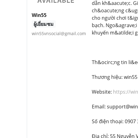
dẫn kh&aacute;c. Gi
ch&oacute;ng c&ugr
Win55
cho người chơi t&ig
ผู้เยี่ยมชม
bạch. Ngo&agrave;i 
khuyến m&atilde;i g
win55vnsocial@gmail.com
Th&ocirc;ng tin li&e
Thương hiệu: win55
Website:
https://wi
Email: support@win
Số điện thoại: 0907
Địa chỉ: 55 Nguyễn