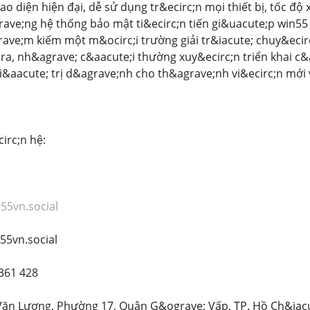
ao diện hiện đại, dễ sử dụng tr&ecirc;n mọi thiết bị, tốc độ
ave;ng hệ thống bảo mật ti&ecirc;n tiến gi&uacute;p win55
rave;m kiếm một m&ocirc;i trường giải tr&iacute; chuy&eci
ra, nh&agrave; c&aacute;i thường xuy&ecirc;n triển khai c&
i&aacute; trị d&agrave;nh cho th&agrave;nh vi&ecirc;n mới 
circ;n hệ:
n55vn.social
55vn.social
 361 428
 Văn Lượng, Phường 17, Quận G&ograve; Vấp, TP. Hồ Ch&iac