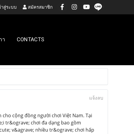
้าสู่ระบบ
สมัครสมาชิก
กา
CONTACTS
แจ้งลบ
 cho cộng đồng người chơi Việt Nam. Tại
e;i tr&ograve; chơi đa dạng bao gồm
acute; v&agrave; nhiều tr&ograve; chơi hấp