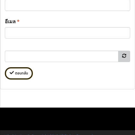
อีเมล
*
ตอบกลับ