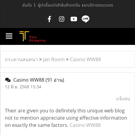
อันดับ 1 ผู้นำเรื่องนำเข้าสินค้าจากจีน และบริการครบวงจร
กระดานสนทนา
>
Jan Room
>
Casino WW88
Casino WW88
(91 อ่าน)
12 มิ.ย. 2568 15:34
แจ้งลบ
Their are given you to definitely this unique web blog
not to mention appreciate using effective information
on exactly the same factors.
Casino WW88